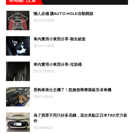
本周熱門文章
懶人必備 讓AUTO HOLD自動開啟
12/19/2022
車內實用小東西分享-衛生紙套
12/17/2022
車內實用小東西分享-垃圾桶
12/17/2022
受夠車美仕主機了！怒換智乘專業級安卓車機
9/12/2019
為了與眾不同只好多花錢，這次來點正日本TRD空力套
件
2/09/2020