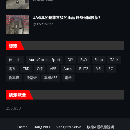
UAG真的是非常猛的產品 終身保固換新?
12/20/2022
標籤
俥。Life
Auris/Corolla Sport
DIY
BUY
Shop
TALK
電系
TRD
C標
APP
Auris
BLITZ
MSI
PC
倒車燈
後霧燈
車機APP
霧燈
總瀏覽量
255,853
Home
Siang.PRO
Siang.Pro-Serve
版權&隱私權說明