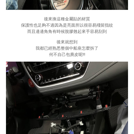
後來換這種金屬貼的材質
保護性也足夠不過因為是亮面所以很容易殘留指紋
而且邊邊角角有時候脫膠翹起來手容易刮到
後來就想到
我都已經熟悉整個中船座怎麼拆了
何不自己包麂皮呢!!!