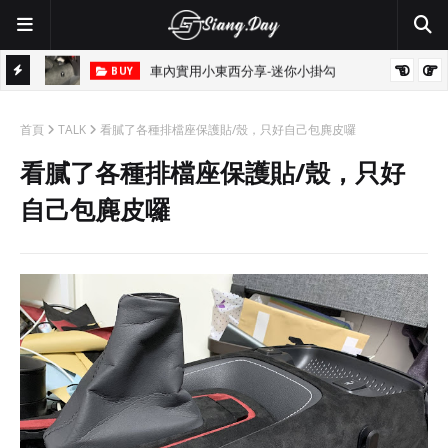
車內實用小東西分享-迷你小掛勾
BUY
首頁
TALK
看膩了各種排檔座保護貼/殼，只好自己包麂皮囉
看膩了各種排檔座保護貼/殼，只好
自己包麂皮囉