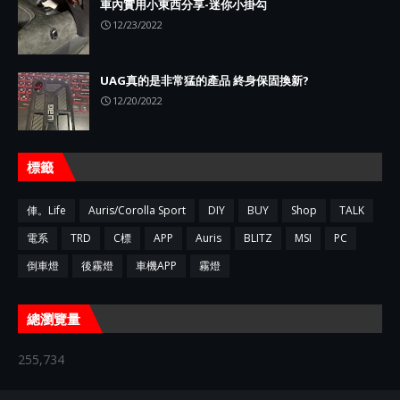
車內實用小東西分享-迷你小掛勾
12/23/2022
UAG真的是非常猛的產品 終身保固換新?
12/20/2022
標籤
俥。Life
Auris/Corolla Sport
DIY
BUY
Shop
TALK
電系
TRD
C標
APP
Auris
BLITZ
MSI
PC
倒車燈
後霧燈
車機APP
霧燈
總瀏覽量
255,734