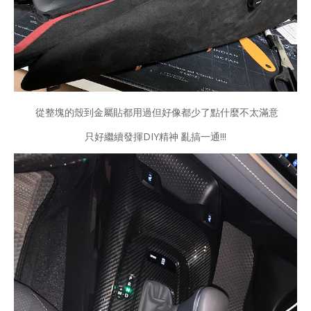
從整塊的殼到金屬貼都用過但好像都少了點什麼不太滿意
只好繼續發揮DIY精神 亂搞一通!!!