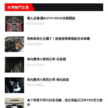
本周熱門文章
懶人必備 讓AUTO HOLD自動開啟
12/19/2022
受夠車美仕主機了！怒換智乘專業級安卓車機
9/12/2019
車內實用小東西分享-垃圾桶
12/17/2022
車內實用小東西分享-衛生紙套
12/17/2022
為了與眾不同只好多花錢，這次來點正日本TRD空力套
件