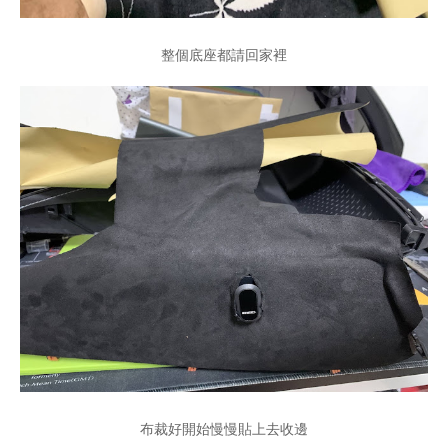
整個底座都請回家裡
布裁好開始慢慢貼上去收邊